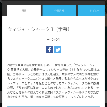
概要
作品詳細
レビュー
ウィジャ・シャーク3（字幕）
－ (0)
0件
Z級サメ映画の名を世に知らしめ、一世を風靡した『ウィジャ・シャー
ク 霊界サメ大戦』の最新作にしてシリーズ完結（？）作がついに日本上
陸。カルドゥーラとの戦いは次元を超え、数多のサメ映画の世界を繋げ
るマルチシャークユニバース大戦へと発展。敗北から立ち上がりタロッ
ト・フォースとタッグを組むことになったウィジャシャークの姿に感涙
必死。「サメ映画は誰か一人のものではない。みんなのものである」そ
んなことを我々に教えてくれる集団ミスティック・シールドにあなたは
息をのむだろう。第二回東京国際サメ映画祭ワールドプレミア作品。