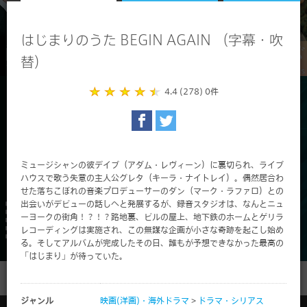
はじまりのうた BEGIN AGAIN （字幕・吹
替）
4.4 (278)
0件
ミュージシャンの彼デイブ（アダム・レヴィーン）に裏切られ、ライブ
ハウスで歌う失意の主人公グレタ（キーラ・ナイトレイ）。偶然居合わ
せた落ちこぼれの音楽プロデューサーのダン（マーク・ラファロ）との
出会いがデビューの話しへと発展するが、録音スタジオは、なんとニュ
ーヨークの街角！？！？路地裏、ビルの屋上、地下鉄のホームとゲリラ
レコーディングは実施され、この無謀な企画が小さな奇跡を起こし始め
る。そしてアルバムが完成したその日、誰もが予想できなかった最高の
「はじまり」が待っていた。
ジャンル
映画(洋画)・海外ドラマ
>
ドラマ・シリアス