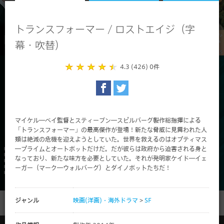
トランスフォーマー / ロストエイジ（字
幕・吹替）
4.3 (426)
0件
マイケル―ベイ監督とスティーブン―スピルバーグ製作総指揮による
「トランスフォーマー」の最高傑作が登場！新たな脅威に見舞われた人
類は絶滅の危機を迎えようとしていた。世界を救えるのはオプティマス
―プライムとオートボットだけだ。だが彼らは政府から迫害される身と
なっており、新たな味方を必要としていた。それが発明家ケイド―イェ
ーガー（マーク―ウォルバーグ）とダイノボットたちだ！
ジャンル
映画(洋画)・海外ドラマ
>
SF