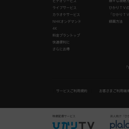
ビデオサービス
様々な視聴
ライブサービス
ひかりＴＶ
カラオケサービス
「ひかりＴ
NHKオンデマンド
録画方法
4K
料金プラントップ
快適便利に
さらにお得
『
サービスご利用規約
お客さまご利用端
映像配信サービス
法人向け「ひかりＴ