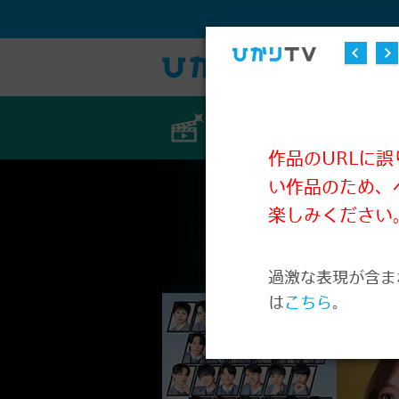
ビデオ
作品のURLに
い作品のため、
楽しみください
過激な表現が含ま
は
こちら
。