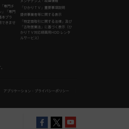
メンテナンス・故障情報
は「専門チ
「ひかりＴＶ」重要事項説明
ン」「専門
提供事業者等に関する表示
基本プラ
「特定商取引に関する法律」及び
用できませ
「古物営業法」に基づく表示（ひ
かりＴＶ対応録画用HDD レンタ
ルサービス）
す。
アプリケーション・プライバシーポリシー