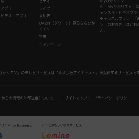
方法
ビデオ
MyひかりＴＶ
※「MyひかりＴＶ」
のアプリ
ライブ
ャンネル・ビデオプラ
Ｖビデオ」アプリ
番組表
チャンネルプラン」「
DAZN（ダゾーン）見るならひか
ン」のお客さまはご利
りＴＶ
ん。
特集
キャンペーン
ひかりＴＶ』のテレビサービスは
『株式会社アイキャスト』
が提供するサービスで
末からの情報の外部送信について
サイトマップ
プライバシーポリシー
Ｖ for Business」
ドコモの新しい映像サービス