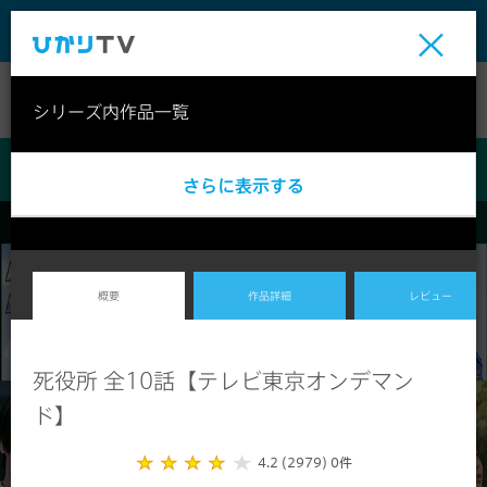
テレビ
ビデオ
ライブ
シリーズ内作品一覧
ビデオ
概要
作品詳細
レビュー
死役所 全10話【テレビ東京オンデマン
ド】
4.2 (2979)
0件