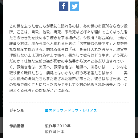
この世を去った者たちが最初に訪れるのは、あの世の市役所ならぬシ役
所。ここは、自殺、他殺、病死、事故死など様々な理由で亡くなった者
たちの行き先を決める手続きをする場所だ。シ役所「総合案内」で働く
職員シ村は、次から次へと現れる死者に「お客様は仏様です」と慇懃無
礼な態度で対応する。訪れる死者は「死」を受け入れた者から、現実を
理解しないまま現れる者まで様々。果たして彼らはどう生き、どう死ん
だのか？壮絶な生前の姿が死者の申請書から次々とあぶり出されてい
く。罪無き者は、天国へ。罪深き者は、地獄へ。あるいは――。シ村を
取りまく職員たちも一筋縄ではいかない癖のある者たちばかり・・・実
はシ役所の職員たちもまた隠された秘密があった。彼らはなぜ死後、こ
の場所で働くことになったのか？そしてシ村の秘められた過去とは…？
魂えぐる死者との対話がここにある。
ジャンル
国内ドラマ
>
ドラマ・シリアス
作品情報
製作年 2019年
製作国 日本