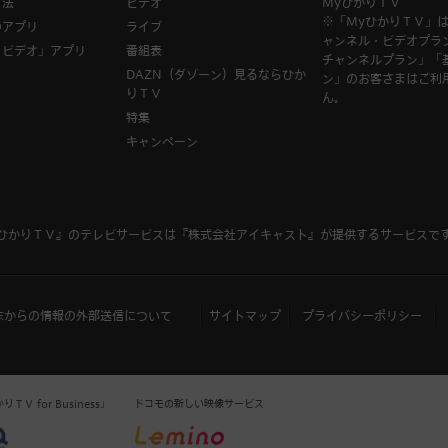
方法
ビデオ
MyひかりＴＶ
※「MyひかりＴＶ」
のアプリ
ライブ
ャンネル・ビデオプラ
Ｖビデオ」アプリ
番組表
チャンネルプラン」「
DAZN（ダゾーン）見るならひか
ン」のお客さまはご利
りＴＶ
ん。
特集
キャンペーン
ひかりＴＶ』のテレビサービスは
『株式会社アイキャスト』
が提供するサービスで
末からの情報の外部送信について
サイトマップ
プライバシーポリシー
Ｖ for Business」
ドコモの新しい映像サービス