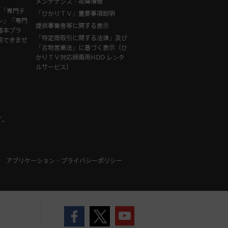
メンテナンス・故障情報
は「専門チ
「ひかりＴＶ」重要事項説明
ン」「専門
提供事業者等に関する表示
基本プラ
「特定商取引に関する法律」及び
用できませ
「古物営業法」に基づく表示（ひ
かりＴＶ対応録画用HDD レンタ
ルサービス）
す。
アプリケーション・プライバシーポリシー