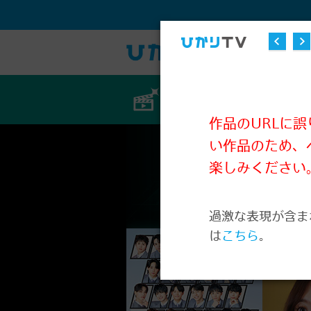
ビデオ
作品のURLに
い作品のため、
楽しみください
過激な表現が含ま
は
こちら
。