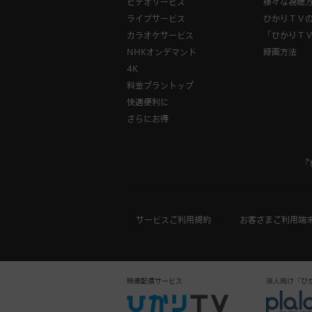
ビデオサービス
様々な視聴
ライブサービス
ひかりＴＶ
カラオケサービス
「ひかりＴ
NHKオンデマンド
録画方法
4K
料金プラントップ
快適便利に
さらにお得
『
サービスご利用規約
お客さまご利用端
映像配信サービス
法人向け「ひかりＴ