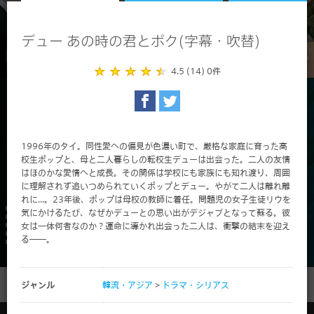
デュー あの時の君とボク(字幕・吹替)
4.5 (14)
0件
1996年のタイ。同性愛への偏見が色濃い町で、厳格な家庭に育った高
校生ポップと、母と二人暮らしの転校生デューは出会った。二人の友情
はほのかな愛情へと成長。その関係は学校にも家族にも知れ渡り、周囲
に理解されず追いつめられていくポップとデュー。やがて二人は離れ離
れに...。23年後、ポップは母校の教師に着任。問題児の女子生徒リウを
気にかけるたび、なぜかデューとの思い出がデジャブとなって蘇る。彼
女は一体何者なのか？運命に導かれ出会った二人は、衝撃の結末を迎え
る──。
ジャンル
韓流・アジア
>
ドラマ・シリアス