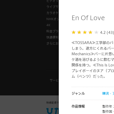
ビデオサービス
様々な視聴
ライブサービス
ひかりＴＶ
カラオケサービス
「ひかりＴ
En Of Love
NHKオンデマンド
録画方法
4K
料金プラントップ
4.2 (43
快適便利に
≪TOSSARA≫工学部
さらにお得
しまう。途方にくれるバー
Mechanics≫バー
ケ酒を浴びるように飲むマ
『
関係を持つ。≪This I
プレイボーイのヌア（プ
ム（ベンツ）だった。
サービスご利用規約
お客さまご利用端
ジャンル
韓流・
映像配信サービス
法人向け「ひかりＴ
作品情報
製作年 
製作国 