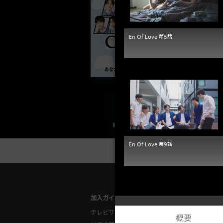
En Of Love 第5話
En Of Love 第9話
加入ガイド
ご利用ガイ
テレビサービス
対応チュー
概要