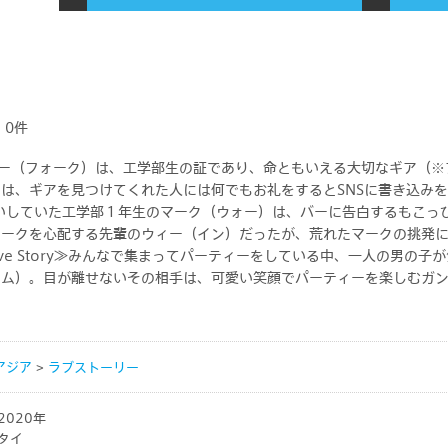
方法
ビデオ
MyひかりＴＶ
※「MyひかりＴＶ」
のアプリ
ライブ
ャンネル・ビデオプラ
Ｖビデオ」アプリ
番組表
チャンネルプラン」「
DAZN（ダゾーン）見るならひか
ン」のお客さまはご利
りＴＶ
ん。
特集
)
0件
キャンペーン
のバー（フォーク）は、工学部生の証であり、命ともいえる大切なギア（
は、ギアを見つけてくれた人には何でもお礼をするとSNSに書き込みをす
に片思いしていた工学部１年生のマーク（ウォー）は、バーに告白するもこ
ークを心配する先輩のウィー（イン）だったが、荒れたマークの挑発に
ひかりＴＶ』のテレビサービスは
『株式会社アイキャスト』
が提供するサービスで
s Love Story≫みんなで集まってパーティーをしている中、一人の男の
ロム）。目が離せないその相手は、可愛い笑顔でパーティーを楽しむガ
末からの情報の外部送信について
サイトマップ
プライバシーポリシー
アジア
>
ラブストーリー
Ｖ for Business」
ドコモの新しい映像サービス
2020年
タイ