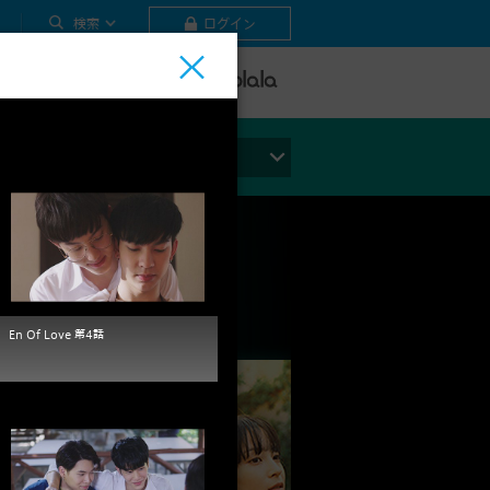
検索
ログイン
テレビ
ビデオ
ライブ
ジャンルから探す
En Of Love 第4話