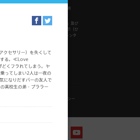
メンテナンス・故障情報
は「専門チ
「ひかりＴＶ」重要事項説明
ン」「専門
提供事業者等に関する表示
基本プラ
「特定商取引に関する法律」及び
用できませ
「古物営業法」に基づく表示（ひ
かりＴＶ対応録画用HDD レンタ
ルサービス）
※アクセサリー）を失くして
る。≪Love
っぴどくフラれてしまう。ヤ
乗ってしまい2人は一夜の
す。
子が気になりだすバーの友人で
ンの高校生の弟・プララー
アプリケーション・プライバシーポリシー