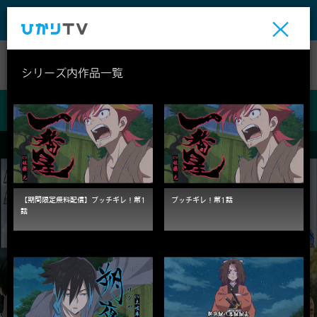
テレビ
ビデオ
ライブ
シリーズ内作品一覧
ビデオ
【期間限定無料配信】ブッチギレ！第1
ブッチギレ！第1話
話