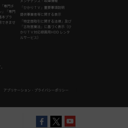
メンテナンス・故障情報
は「専門チ
「ひかりＴＶ」重要事項説明
ン」「専門
提供事業者等に関する表示
基本プラ
「特定商取引に関する法律」及び
用できませ
「古物営業法」に基づく表示（ひ
かりＴＶ対応録画用HDD レンタ
ルサービス）
す。
アプリケーション・プライバシーポリシー