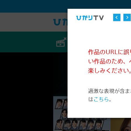
ビデオ
作品のURLに
い作品のため、
楽しみください
過激な表現が含ま
は
こちら
。