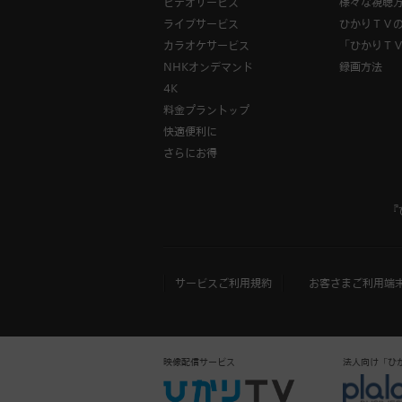
ビデオサービス
様々な視聴
ライブサービス
ひかりＴＶ
カラオケサービス
「ひかりＴ
NHKオンデマンド
録画方法
4K
料金プラントップ
快適便利に
さらにお得
『
サービスご利用規約
お客さまご利用端
映像配信サービス
法人向け「ひかりＴ