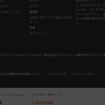
方法
ビデオ
MyひかりＴＶ
※「MyひかりＴＶ」
のアプリ
ライブ
ャンネル・ビデオプラ
Ｖビデオ」アプリ
番組表
チャンネルプラン」「
DAZN（ダゾーン）見るならひか
ン」のお客さまはご利
りＴＶ
ん。
特集
キャンペーン
ひかりＴＶ』のテレビサービスは
『株式会社アイキャスト』
が提供するサービスで
末からの情報の外部送信について
サイトマップ
プライバシーポリシー
Ｖ for Business」
ドコモの新しい映像サービス