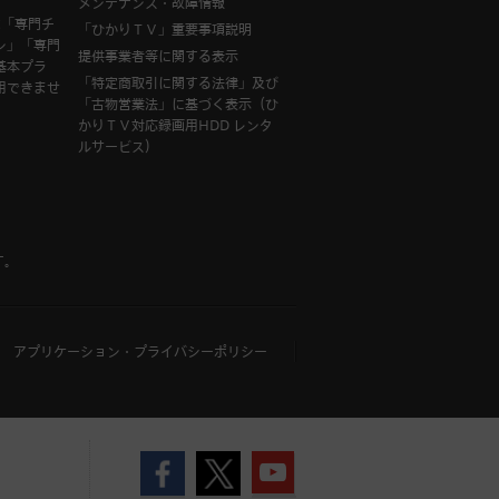
メンテナンス・故障情報
は「専門チ
「ひかりＴＶ」重要事項説明
ン」「専門
提供事業者等に関する表示
基本プラ
「特定商取引に関する法律」及び
用できませ
「古物営業法」に基づく表示（ひ
かりＴＶ対応録画用HDD レンタ
ルサービス）
す。
アプリケーション・プライバシーポリシー