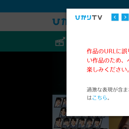
ビデオ
作品のURLに
い作品のため、
楽しみください
過激な表現が含ま
は
こちら
。