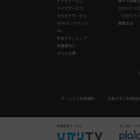
ビデオサービス
様々な視聴
ライブサービス
ひかりＴＶ
カラオケサービス
「ひかりＴ
NHKオンデマンド
録画方法
4K
料金プラントップ
快適便利に
さらにお得
『
サービスご利用規約
お客さまご利用端
映像配信サービス
法人向け「ひかりＴ