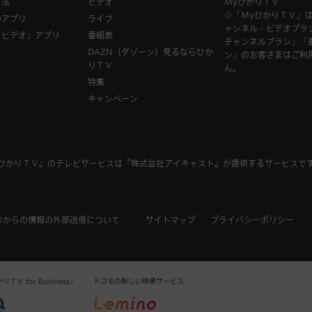
方法
ビデオ
MyひかりＴＶ
※「MyひかりＴＶ」
のアプリ
ライブ
ャンネル・ビデオプラ
Ｖビデオ」アプリ
番組表
チャンネルプラン」「
DAZN（ダゾーン）見るならひか
ン」のお客さまはご利
りＴＶ
ん。
特集
キャンペーン
ひかりＴＶ』のテレビサービスは
『株式会社アイキャスト』
が提供するサービスで
末からの情報の外部送信について
サイトマップ
プライバシーポリシー
Ｖ for Business」
ドコモの新しい映像サービス