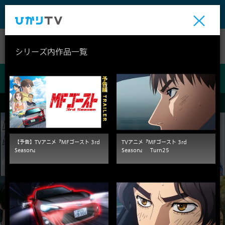
テレビ
ビデオ
ライブ
シリーズ内作品一覧
ビデオ
【予告】TVアニメ『MFゴースト 3rd
TVアニメ『MFゴースト 3rd
Season』
Season』 Turn25