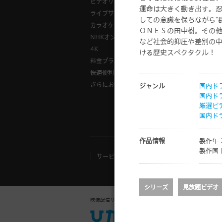
ビデオサービス
様々な視聴
運命は大きく動き出す。
ライブサービス
ひかりＴＶ
しての意識を保ちながら“
カラオケサービス
「ひかりＴ
ＯＮＥＳの田中樹。その
NHKオンデマンド
録画方法
など社会的抑圧や差別の
4K
ける歴史スペクタクル！
料金プラントップ
快適便利に
さらにお得
ジャンル
国内ド
国内ド
厳選ビ
国内ド
『
作品情報
製作年 
製作国 
サービスご利用規約
お客さまご利用端
シリーズ
見放題ビデオ
映像配信サービス
法人向け「ひかりＴ