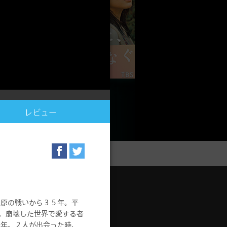
レビュー
サポート
ヶ原の戦いから３５年。平
”。崩壊した世界で愛する者
ージ
サポートトップ
青年。２人が出会った時、