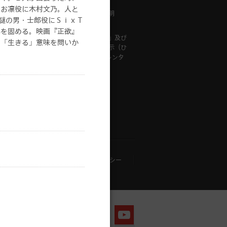
メンテナンス・故障情報
るお凛役に木村文乃。人と
は「専門チ
「ひかりＴＶ」重要事項説明
る謎の男・士郎役にＳｉｘＴ
ン」「専門
提供事業者等に関する表示
基本プラ
脇を固める。映画『正欲』
「特定商取引に関する法律」及び
用できませ
の「生きる」意味を問いか
「古物営業法」に基づく表示（ひ
かりＴＶ対応録画用HDD レンタ
ルサービス）
す。
アプリケーション・プライバシーポリシー