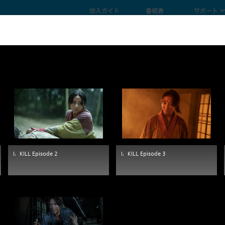
加入ガイド
番組表
サポート
I，KILL Episode 2
I，KILL Episode 3