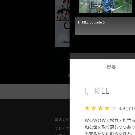
I，KILL Episode 5
概要
I，KILL
3.9 (11
加入ガイド
ご利用ガイ
ＷＯＷＯＷ×松竹・松竹
和な世を取り戻しつつあっ
テレビサービス
対応チュー
を守るために戦う女性と