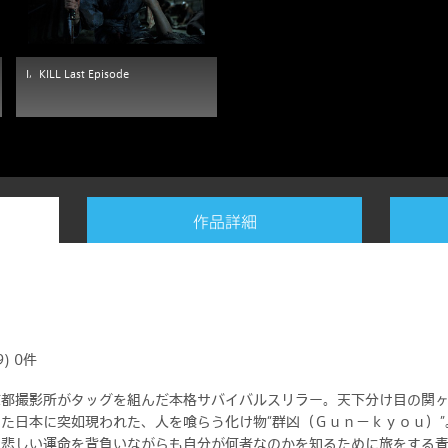
I，KILL Last Episode
作品詳細
9)
0件
ド
コンテンツ
マイページ
京都撮影所がタッグを組んだ本格サバイバルスリラー。天下分け目の関
た日本に突如現われた、人を喰らう化け物“群凶（Ｇｕｎ－ｋｙｏｕ）
ナー
テレビ
テレビ・ビデオマイペ
、悲しい運命を背負いながらも自分が何者なのかを知るために旅をする