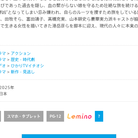
方法
ビデオ
MyひかりＴＶ
忍びであった過去を隠し、血の繋がらない娘を守るため壮絶な旅を続け
※「MyひかりＴＶ」
のアプリ
ライブ
群凶”となってしまい忌み嫌われ、自らのルーツを捜すため旅をしてい
ャンネル・ビデオプラ
Ｖビデオ」アプリ
番組表
チャンネルプラン」「
他、田牧そら、富田靖子、高橋克実、山本耕史ら豪華実力派キャストが
DAZN（ダゾーン）見るならひか
ン」のお客さまはご利
中で生きる女性を描いてきた港岳彦らを脚本に迎え、現代の人々に本来
りＴＶ
ん。
特集
キャンペーン
ラマ
>
アクション
ラマ
>
歴史・時代劇
デオ
>
ひかりTVイチオシ
ラマ
>
新作・見逃し
ひかりＴＶ』のテレビサービスは
『株式会社アイキャスト』
が提供するサービスで
2025年
日本
末からの情報の外部送信について
サイトマップ
プライバシーポリシー
スマホ・タブレット
PG-12
?
Ｖ for Business」
ドコモの新しい映像サービス